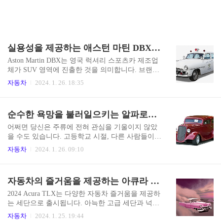
실용성을 제공하는 애스턴 마틴 DBX 성능,실내,기술
Aston Martin DBX는 영국 럭셔리 스포츠카 제조업
체가 SUV 영역에 진출한 것을 의미합니다. 브랜드
의 유산에 충실한 DBX는 뛰어난 성능과 절묘한 장
자동차
2024. 1. 26. 18:35
인정신을 완벽하게 결합하는 동시에 세련된 제품
보다 더 많은 지상고와 실용성을 제공합니다. 표준
DBX는 2023년 모델 연도에도 최소한의 변경으로
순수한 욕망을 불러일으키는 알파로메오 줄리아 성능,실내,기술
유지됩니다. 하지만 가장 눈길을 끄는 것은 가공할
697마력을 자랑하는 개량형 DBX707의 등장이다.
어쩌면 당신은 주류에 전혀 관심을 기울이지 않았
이 반복에는 새로운 습식 클러치 9단 자동 변속기,
을 수도 있습니다. 고등학교 시절, 다른 사람들이
카본-세라믹 브레이크, 맞춤형 에어 서스펜션 및
축구를 쫓는 동안 당신은 마음껏 암벽을 오르고 있
자동차
2024. 1. 26. 09:10
안티롤 시스템 보정, 개선된 후방 제한 슬립 차동
었습니다. 당신은 틀에 얽매이지 않는 것에 대한 무
장치 및 다양한 운전자 옵션을 포함한 다양한 성능
한한 열정으로 힘을 얻은 기이함의 화신입니다. 이
향상이 포함됩니다.. 조정 가능한 성능 모드. 그 결
제 단순한 자동차가 아닌 독특한 럭셔리 세단, 알파
자동차의 즐거움을 제공하는 아큐라 TLX 성능,실내,기술
과 구불구불한 도로에서는 민첩하고 직선 도로에
로메오 줄리아를 소개해드리겠습니다. 거래 공간
서는 ..
과 실용성, 평범함을 조롱하는 숨 막히는 미학, 순
2024 Acura TLX는 다양한 자동차 즐거움을 제공하
수한 욕망을 불러일으키는 성능을 결합한 자동차
는 세단으로 출시됩니다. 아늑한 고급 세단과 넉넉
를 상상해 보세요. 곡선과 힘의 교향곡인 이 이탈리
한 중형 모델 사이의 최적의 위치에 자리 잡은 이
자동차
2024. 1. 25. 19:44
아 걸작은 네 바퀴로 움직입니다. 이 미인은 게르만