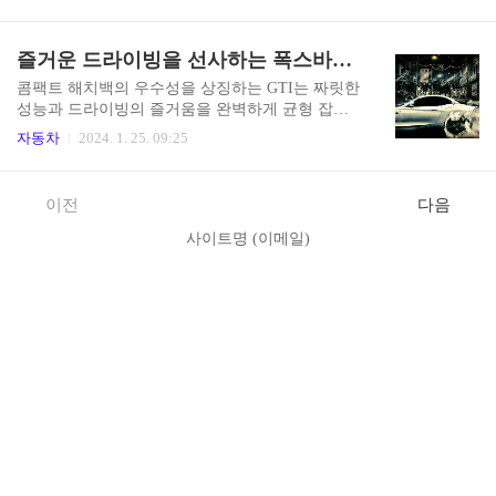
자동차는 골디락스의 매력으로 운전자를 유혹합니
금욕주의적 성격을 따르는 데 관심이 없습니다. 아
다. 이러한 균형은 TLX가 럭셔리함과 경제성 사이
니요, 매끄럽고 유선형의 슬리브에 마음을 담아 드
의 미세한 경계에서 춤을 추는 가격 영역으로 확장
즐거운 드라이빙을 선사하는 폭스바겐 골프 GTI 성능,편안함,기술
라이빙의 즐거움을 선사합니다. 따라서 틀에 얽매
됩니다. 선루프, 열선 시트, 적응형 크루즈 컨트롤,
이지 않는 정신을 반영하고, 혼란스..
차선 유지 보조 장치 등이 모두 TLX에 표준으로 번
콤팩트 해치백의 우수성을 상징하는 GTI는 짜릿한
들로 제공됩니다. 이러한 사치품이 종종 추가 프리
성능과 드라이빙의 즐거움을 완벽하게 균형 잡은
미엄을 받는 세상에서 TLX는 표준을 무시하고 운
모델입니다. 스포티한 세단과 쿠페의 세계에서 GT
자동차
2024. 1. 25. 09:25
전자에게 주머니를 비우지 않고도 풍부한 기능을
I의 해치백 매력은 넉넉한 실용성과 5명의 승객이
제공합니다. 시선을 사로잡는 것은 물론, 시선을 사
편안하게 앉을 수 있는 화물 공간을 자랑하며 발표
로잡는 날카로운 미학을 자랑하는 스타일 전문가
를 두려워하지 않습니다. 이는 드라이빙 다이내믹
이전
다음
다. 하지만 TLX의 매력은 단지 외모에만 있는 것이
스와 실용적인 다재다능함을 기념하는 것입니다.
아닙니다. 롤러코..
GTI는 높은 옥탄 성능이 일상의 실용성을 타협할
사이트명 (이메일)
필요가 없다는 것을 증명합니다. Golf GTI가 계속
해서 활기 넘치는 콤팩트 해치백의 전형으로 틈새
시장을 개척하고 있으므로 기능적인 만큼 스릴 넘
치는 라이딩을 위해 버클을 채우세요. 본질을 탐구
하는 폭스바겐 골프 GTI 성능 모든 가속이 힘과 정
확성의 교향곡인 Golf GTI 성능의 본질을 탐구하는
자리에 앉으십시오. 듀얼..