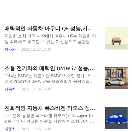
매력적인 자동차 아우디 Q5 성능,기술,감각,연비,평가에 대한 리뷰
치열한 소형 SUV 시장에서 아우디 Q5는 치열한 경
쟁 속에서도 비교할 수 없는 자신감으로 공간을 개
척하며 과감하게 존재감을 과시하고 있다. Q5의 정
자동차
2023. 12. 27. 21:07
체성은 매력적인 디자인, 다양한 파워트레인 옵션,
표준 4륜 구동이 제공하는 향상된 성능에 새겨져
있어 Q5가 해당 부문의 부인할 수 없는 선구자가
소형 전기차의 매력인 BMW i7 성능,기술,효율성,평가에 대한 이야기
되었습니다. 아우디 Q5는 2018년 데뷔 이후 6년 만
에 주목을 받으면서 기대감이 더욱 커졌다. 이러한
2014년 BMW는 처음에는 BMW i3 소형 전기 i-Sub
기대를 우아하게 충족시켰을 뿐만 아니라 이를 뛰
로 소개되었던 BMW i7을 자랑스럽게 공개했습니
어넘어 고객들에게 사랑받는 선택이 됐다. Q5가 진
다. 소형 전기차에서 테슬라 모델 S의 막강한 라이
자동차
2023. 12. 26. 00:05
정으로 차별화되는 점은 크로스오버 라인업에서
벌로 진화한 이 예상치 못한 변신은 획기적인 순간
호평을 받은 Q3조차 능가하는 실용성과 7인승 Q7
이었다. 재구상된 7 시리즈 라인업에 완벽하게 동
의 웅장함과 차별화되는 우아한 기동성이 독특하
화된 BMW i7은 새로운 7 시리즈의 최첨단 혁신에
친화적인 자동차 폭스바겐 타오스 성능,기술에 대한 평가
게 혼합되어 있다는 점입니다. 아우디 Q5는 단순한
서 영감을 받아 단일 배터리 구동 풀사이즈 럭셔리
소형 SUV 그 이상..
세단으로 등장합니다. 표준 범용 에어 쇼크 업소버
2022년에 등장한 폭스바겐 타오스(Volkswagen Tao
가 매우 부드러운 주행을 보장하고 후륜 조향 시스
s)는 작지만 견고한 외관을 자랑하며 소형 SUV 분
템을 통해 좁은 공간에서도 민첩한 탐색이 가능한
야에 본격적으로 진출했습니다. 2023년이 다가오
자동차
2023. 12. 25. 03:02
럭셔리한 승차감에 빠져보세요. 7 시리즈 크라운의